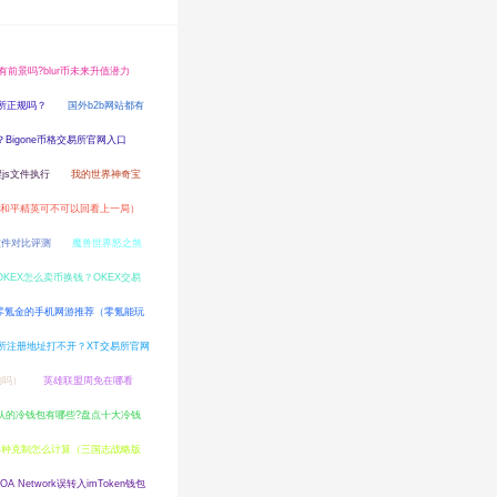
会有前景吗?blur币未来升值潜力
交易所正规吗？
国外b2b网站都有
？Bigone币格交易所官网入口
js文件执行
我的世界神奇宝
和平精英可不可以回看上一局）
软件对比评测
魔兽世界怒之煞
OKEX怎么卖币换钱？OKEX交易
零氪金的手机网游推荐（零氪能玩
易所注册地址打不开？XT交易所官网
的吗）
英雄联盟周免在哪看
认的冷钱包有哪些?盘点十大冷钱
兵种克制怎么计算（三国志战略版
A Network误转入imToken钱包