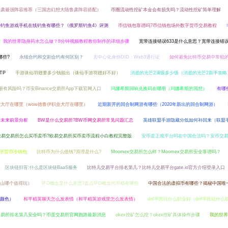
鲁肃最强阵容推荐（三国志幻想大陆鲁肃阵容搭配）
币圈流动性挖矿本金会有损失吗？流动性挖矿简单理解
的钓鱼游戏手机在线钓鱼有哪些？《俄罗斯钓鱼4》评测
币信钱包靠谱吗?币信钱包场外数字货币交易教程
我的世界隐身药水怎么做？8分钟视频教程教你制作的详细步骤
宽带连接错误633是什么意思？宽带连接错误
哪些?
永续合约和交割合约有何区别？
去中心化身份DID：Web3通行证
如何避免比特币交易中常犯的
TP
手游诛仙羽翅要多少钱能出（诛仙手游羽翅好不好）
消逝的光芒2满级多少级（消逝的光芒2新手攻略
e注册有风险吗？币安Binance交易所App下载官网入口
玛娜希斯回响兑换码在哪用（玛娜希斯的回想）
有哪
大厅在哪里（wow德鲁伊职业大厅在哪里）
近期新开的回合制网游有哪些（2020年新出的回合制网游）
Z未来前景分析
BW是什么交易所?BW币网交易所常见问题汇总
英雄联盟手游隐藏分低如何补回来（联盟
欧易交易所怎么买币卖币?欧易交易所买币卖币流程小白教程完整版
安币是正规平台吗在中国合法吗？安币交易所ww
字货币冷钱包
比特币为什么值钱?原理是什么?
Moomex交易所怎么样？Moomex交易所安全靠谱吗？
区块链扫盲:什么是区块链BaaS服务
比特儿交易平台排名第几？比特儿交易平台gate.io官方介绍登录入口
果山哪个值得玩）
IFO概念是什么意思?盘点IFO概念代币都有哪些
中国合法的虚拟币有哪些？揭秘中国唯
颜色）
和平精英聊天怎么发表情（和平精英游戏里怎么发表情）
dnf平民玩什么职业好（dnf平民玩什
交易所排名第几安全吗？币蛋交易所官网跑路最新消息
okex挖矿怎么挖？okex挖矿具体操作步骤
我的世界