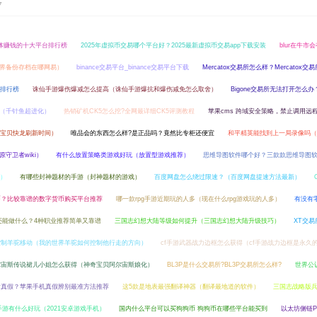
7
媒体赚钱的十大平台排行榜
2025年虚拟币交易哪个平台好？2025最新虚拟币交易app下载安装
blur在牛市
界备份存档在哪网易）
binance交易平台_binance交易平台下载
Mercatox交易所怎么样？Mercatox
台排行榜
诛仙手游爆伤爆减怎么提高（诛仙手游爆抗和爆伤减免怎么取舍）
Bigone交易所无法打开怎么办
（千针鱼超进化）
热销矿机CK5怎么挖?全网最详细CK5评测教程
苹果cms 跨域安全策略，禁止调用远程
宝贝快龙刷新时间）
唯品会的东西怎么样?是正品吗？竟然比专柜还便宜
和平精英能找到上一局录像吗（
守卫者wiki）
有什么放置策略类游戏好玩（放置型游戏推荐）
思维导图软件哪个好？三款款思维导图
）
有哪些封神题材的手游（封神题材的游戏）
百度网盘怎么绕过限速？（百度网盘提速方法最新）
币？比较靠谱的数字货币购买平台推荐
哪一款rpg手游近期玩的人多（现在什么rpg游戏玩的人多）
有没有
作还能做什么？4种职业推荐简单又靠谱
三国志幻想大陆等级如何提升（三国志幻想大陆升级技巧）
XT交
控制羊驼移动（我的世界羊驼如何控制他行走的方向）
cf手游武器战力边框怎么获得（cf手游战力边框是永久
尔宙斯传说裙儿小姐怎么获得（神奇宝贝阿尔宙斯娘化）
BL3P是什么交易所?BL3P交易所怎么样?
世界公
看真假？苹果手机真假辨别最准方法推荐
这5款是地表最强翻译神器（翻译最地道的软件）
三国志战略版
卓手游有什么好玩（2021安卓游戏手机）
国内什么平台可以买狗狗币 狗狗币在哪些平台能买到
以太坊侧链PO