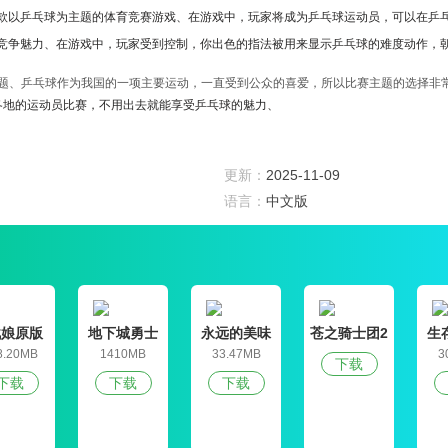
款以乒乓球为主题的体育竞赛游戏、在游戏中，玩家将成为乒乓球运动员，可以在乒
竞争魅力、在游戏中，玩家受到控制，你出色的指法被用来显示乒乓球的难度动作，
题、乒乓球作为我国的一项主要运动，一直受到公众的喜爱，所以比赛主题的选择非
各地的运动员比赛，不用出去就能享受乒乓球的魅力、
科学，以免从一开始就淘汰新玩家、
、慢慢训练后，你将成为一个伟大的神，有资格与其他球员竞争、
更新：
2025-11-09
自己的乒乓球队、你应该充分发挥球员的比赛，在整体实力上击败对手、
语言：
中文版
设备可以让你的乒乓球技术看起来更加出色，并在势头上压倒对手、
我们展示了乒乓球的魅力、玩家可以一边享受比赛，一边体验竞技运动的激烈刺激、
战娘原版
地下城勇士
永远的美味
苍之骑士团2
生
官网版
星球4破解版
8.20MB
1410MB
33.47MB
3
下载
下载
下载
下载