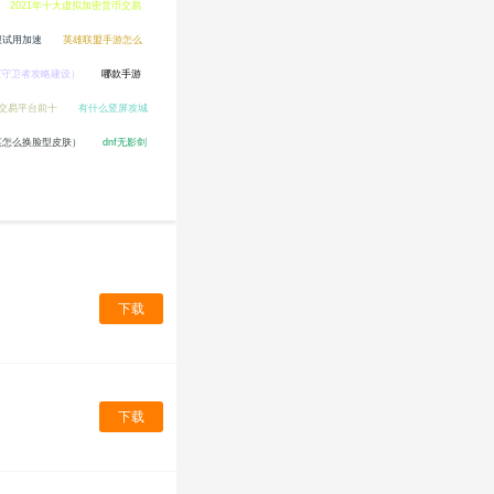
2021年十大虚拟加密货币交易
限试用加速
英雄联盟手游怎么
原守卫者攻略建设）
哪款手游
交易平台前十
有什么竖屏攻城
英怎么换脸型皮肤）
dnf无影剑
下载
下载