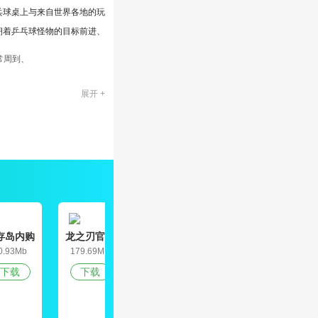
乓球桌上与来自世界各地的玩
朝着乒乓球怪物的目标前进、
常周到、
展开 +
如果你喜欢乒乓球，就不应
存岛内购
龙之刃官网
九道真仙
天空之山中
偶
破解版
版
文破解版
0.93Mb
179.69MB
165.3MB
79.5MB
2
下载
下载
下载
下载