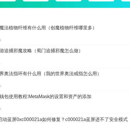
魔法植物纤维有什么用（创魔植物纤维哪里多）
8
游追捕邪魔攻略（蜀门追捕邪魔怎么做）
1
界奥法指环有什么用（我的世界奥法戒指怎么用）
0
钱包使用教程:MetaMask的设置和资产的添加
0
0启动蓝屏0xc000021a如何修复？c000021a蓝屏进不了安全模式