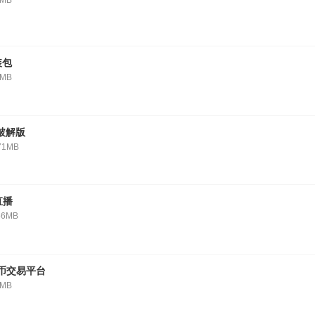
5MB
装包
8MB
破解版
71MB
直播
56MB
拟币交易平台
5MB