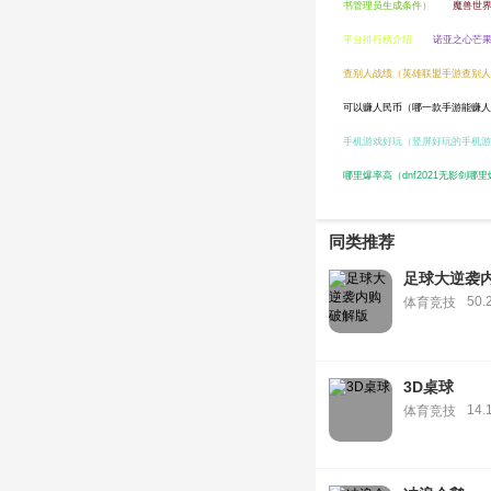
书管理员生成条件）
魔兽世
平台排行榜介绍
诺亚之心芒
查别人战绩（英雄联盟手游查别人
可以赚人民币（哪一款手游能赚人
手机游戏好玩（竖屏好玩的手机游
哪里爆率高（dnf2021无影剑哪里
同类推荐
足球大逆袭
50.
体育竞技
3D桌球
14.
体育竞技