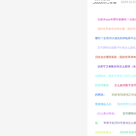
2025-11-0
自媒体app有哪些最赚钱？自
我的世界备份存档在哪（我的世
哪些？全球20大领先B2B电商平
宝可梦阿尔宙斯千针鱼怎么进化
贝快龙在哪里刷新（我的世界神奇
冰原守卫者蛛丝布怎么获得（冰原
在哪刷新（魔兽世界怒之煞怎么刷
所卖币教程
怎么购买数字货
的网游）
45岁至50岁找工
登录地址入口
我的世界怎么
（怎么看lol周免）
宝可梦阿
包
苹果手机序列号查询怎么
兵种克制算法）
2023年安