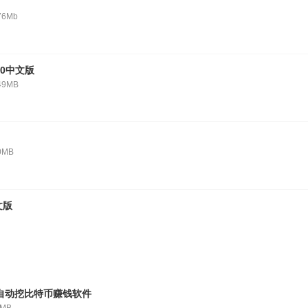
76Mb
20中文版
49MB
0MB
文版
r全自动挖比特币赚钱软件