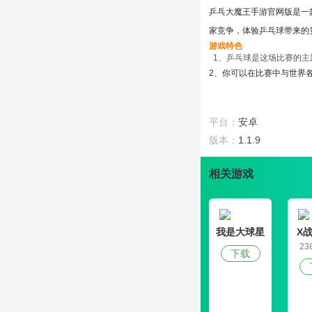
乒乓大魔王手游官网版是一
家竞争，体验乒乓球带来的
游戏特色
1、乒乓球是这场比赛的主
2、你可以在比赛中与世界
3、这个游戏设置难度非常
游戏攻略
1、根据难度设置逐步进行
平台：
安卓
2、你也可以在比赛中建立
版本：
1.1.9
3、解锁各种各样的乒乓球
编辑点评
相关游戏
乒乓球魔鬼王2这场比赛向
该错过这场比赛、
我是大球星
X
23
下载