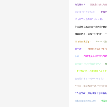
如何转出？
三国志幻想大陆
者在哪个区有关系么）
免费
打（地下城堡3熔炉之城地洞）
宇宙是什么概念?元宇宙的应用有
网基础协议，类似于TCP/IP、HT
得（阿尔宙斯gf）
Binanc
的手游）
魔兽世界德鲁伊职业
教程
CHZ币是主流币吗?CH
会崩盘吗?比特币会清零吗?
数字货币冷钱包有哪些？盘点数
的光芒风车下得到一个干草垛）
个厉害（梦幻西游手游月宫和花
羊如何繁殖（我的世界羊繁殖后的
您想要知道的都在这里
币蛋