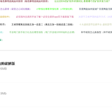
界银色黎明战袍如何获得（银色黎明战袍如何获得）
以太坊Eth挖矿软件评测对比,看看哪个挖矿软件算力高?
果怎么获得（诺亚之心试玩视频）
cf举报在哪看举报结果（cf举报结果）
百度网盘如何提速? 百度网盘无
战绩软件）
必安国内交易所开放了嘛？必安交易所app官方最新版下载
冰原守卫者声望的提升方式（冰
民币）
王者荣耀黄忠技能主加一还是二（黄忠主加一技能还是二技能）
十大虚拟货币交易平台 虚拟货币
戏）
手游蜀门新手助力礼包在哪里领取（蜀门手游领10000福利点在哪）
和平精英怎么换脸型（和平精
爆）
内购破解版
26MB
19Mb