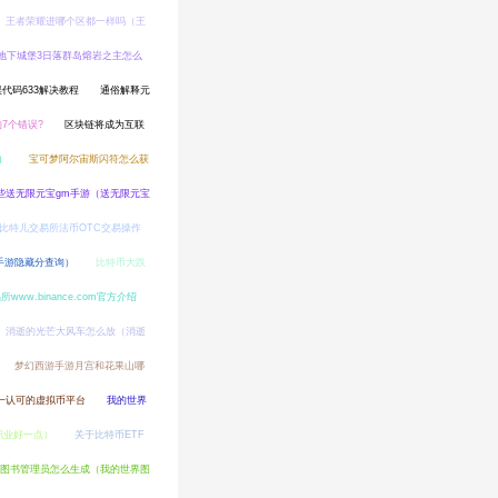
王者荣耀进哪个区都一样吗（王
地下城堡3日落群岛熔岩之主怎么
代码633解决教程
通俗解释元
7个错误?
区块链将成为互联
）
宝可梦阿尔宙斯闪符怎么获
些送无限元宝gm手游（送无限元宝
比特儿交易所法币OTC交易操作
手游隐藏分查询）
比特币大跌
w.binance.com官方介绍
消逝的光芒大风车怎么放（消逝
梦幻西游手游月宫和花果山哪
一认可的虚拟币平台
我的世界
么职业好一点）
关于比特币ETF
图书管理员怎么生成（我的世界图