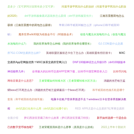
是多少（宝可梦阿尔宙斯有多少宝可梦）
问道手游平民玩什么职业好（问道手游平民玩什么职业
好2020）
dnf手游韩服像素武器装扮怎么获得（dnf手游韩服宣传片）
江南百景图荷包怎么
获得（江南百景图中的荷包怎么获得）
苹果13和平精英90帧怎么开（iphone13和平精英90
帧）
魔兽世界wlk80级为啥炼金不行（80级炼金术）
创造与魔法水池龟吃什么（创造与魔法
水池龟吃什么?）
我的世界海带怎么种植（我的世界海带在哪里长）
GJ.COM是什么交易
所?GJ.COM交易所怎么样?
英雄联盟区服状态卡住了怎么办（英雄联盟有些区很卡）
MXC
交易所App官网版优势？MXC抹茶交易所官网入口
DNF100级神话怎么升级105（dnf100级版本
神话能带几件）
全球最大的比特币交易APP官网下载，比特币中国官网登录入口
比特币闪电
网络容量是什么意思?
王者荣耀如何转移大区（王者荣耀转移大区方法）
消逝的光芒哈兰监
狱boss打不死怎么办（消逝的光芒哈兰监狱最后一个boss打不死）
和平精英粉色猫爪鞋是哪个
套装（和平精英粉色的猫耳服）
电脑卡在账户登录界面进不去？windows11卡在登录界面解决教
程
dnf武器幻化有什么用（dnf武器幻化哪个好）
RED APPLE是什么交易所?红苹果交易所
全面介绍
梦幻西游笑里藏刀有什么效果（梦幻西游笑里藏刀特技）
新手如何选择一个适合自
己的数字货币钱包呢?
王者荣耀真我杯是什么赛事（真我是什么游戏）
2022上半年十部好片