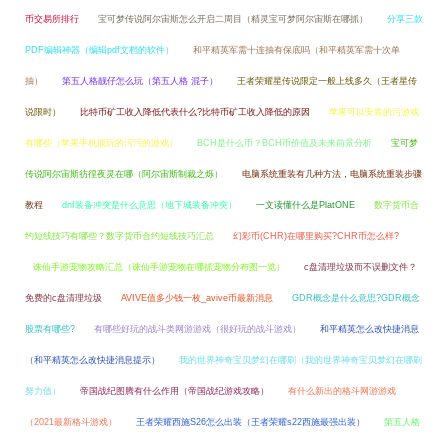
币交易所排行
宝可梦传说阿尔宙斯怎么开启二周目（精灵宝可梦阿尔宙斯在哪抓）
分享三款
PDF编辑神器（编辑pdf文档的软件）
和平精英军需十连抽有保底吗（和平精英军需十次单
抽）
第五人格靓仔怎么玩（第五人格 混子）
王者荣耀星传说限定一般上线多久（王者星传
说限时）
比特币矿工收入降低代表什么?比特币矿工收入降低的原因
苹果可以安装的污游戏
有哪些（苹果手机能玩的污污的游戏）
BCH是什么币？BCH币价值及未来前景分析
宝可梦
传说阿尔宙斯彷徨夜灵在哪（阿尔宙斯制裁之烁）
电脑系统重装有几种方法，电脑系统重装步骤
教程
dnf装备冲突是什么意思（地下城装备冲突）
一文读懂什么是PlatONE
数字货币合
约短线技巧有哪些？数字货币合约短线技巧汇总
幻彩币(CHR)在哪里购买?CHR币怎么样?
诛仙手游宠物攻略汇总（诛仙手游宠物在哪抓宠物分布图一览）
c盘清理垃圾而不误删文件？
免费的c盘清理垃圾
AVIVE值多少钱一枚_avive币最新消息
GDR概念是什么意思?GDR概念
股票有哪些?
有哪些好玩的战斗类网游游戏（很好玩的战斗游戏）
和平精英怎么改快捷消息
（和平精英怎么改快捷消息提示）
我的世界神奇宝贝梦幻在哪刷（我的世界神奇宝贝梦幻在哪刷
努力值）
帝国战纪图腾有什么作用（帝国战纪游戏攻略）
有什么新出的格斗网游游戏
（2021最新格斗游戏）
王者荣耀西施S26怎么出装（王者荣耀s22西施最强出装）
第五人格