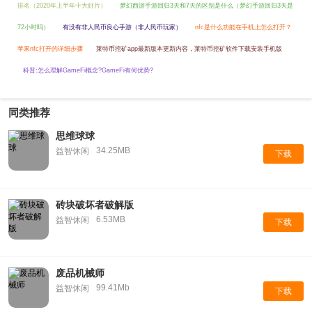
排名（2020年上半年十大好片）
梦幻西游手游回归3天和7天的区别是什么（梦幻手游回归3天是
72小时吗）
有没有非人民币良心手游（非人民币玩家）
nfc是什么功能在手机上怎么打开？
苹果nfc打开的详细步骤
莱特币挖矿app最新版本更新内容，莱特币挖矿软件下载安装手机版
科普:怎么理解GameFi概念?GameFi有何优势?
同类推荐
思维球球
34.25MB
益智休闲
下载
砖块破坏者破解版
6.53MB
益智休闲
下载
废品机械师
99.41Mb
益智休闲
下载