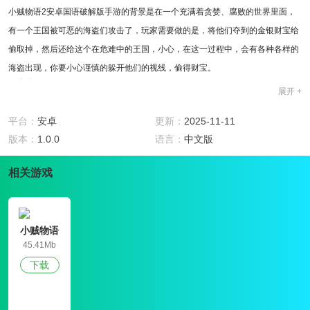
小贼物语2安卓国语破解版手游的背景是在一个充满着贪婪、腐败的世界里面，
有一个王国被可恶的海盗们攻击了，玩家需要做的是，将他们夺到的金银财宝给
偷取掉，然后还给这个在危难中的王国，小心，在这一过程中，会有各种各样的
海盗出现，你要小心谨慎的躲开他们的视线，偷得财宝。
游戏特色
展开 +
1.很强大的互动模式：玩家在游戏的时候和各种各样的NPC进行交流，或许能够
获得很多任务线索。
平台：
安卓
更新：
2025-11-11
2.游戏玩法很考验玩家的智商，智商不行的还是建议不要深入，可能你会玩不
版本：
1.0.0
语言：
中文版
懂。
相关游戏
3.好玩有趣的单机游戏，玩家可以随时随地打开游戏，退出来系统还会记录通关
数据。
4.游戏音效非常很搞笑，给玩家一种搞笑有趣的感觉。
游戏点评
小贼物语
这款游戏小编诚心推荐，在场景上下了很大的功夫，有着十几种场景，玩家进入
45.41Mb
游戏会看不厌，更想玩这款游戏；在玩法上，这款游戏需要玩家细心观察场景里
下载
面拥有的道具，利用那些道具想出不同的方法来通关，如果你没有一丝想法，你
可以与里面的人物进行交流，或许他们能够给你带来很多线索。