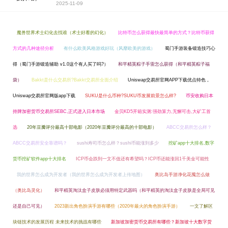
2025-11-09
魔兽世界术士幻化去找谁（术士好看的幻化）
比特币怎么获得最快最简单的方式？比特币获得
方式的几种途径分析
有什么欧美风格游戏好玩（风靡欧美的游戏）
蜀门手游装备锻造技巧心
得（蜀门手游锻造辅助 v1.0这个有人买了吗?）
和平精英粽子手雷怎么获得（和平精英粽子福
袋）
Bakkt是什么交易所?Bakkt交易所全面介绍
Uniswap交易所官网APP下载优点特色，
Uniswap交易所官网版app下载
SUKU是什么币种?SUKU币发展前景怎么样?
币安收购日本
持牌加密货币交易所SEBC,正式进入日本市场
金贝KD5开箱实测:强劲算力,无懈可击,大矿工首
选
20年豆瓣评分最高十部电影（2020年豆瓣评分最高的十部电影）
ABCC交易所怎么样？
ABCC交易所安全靠谱吗？
sushi寿司币怎么样？sushi币能涨到多少
挖矿app十大排名,数字
货币挖矿软件app十大排名
ICP币会跌到一文不值还有希望吗？ICP币还能涨回1千美金可能性
我的世界怎么成为开发者（我的世界怎么成为开发者上传地图）
奥比岛手游净化花魇怎么做
（奥比岛灵化）
和平精英淘汰盒子皮肤必须用特定武器吗（和平精英的淘汰盒子皮肤是全局可见
还是自己可见）
2023新出角色扮演手游有哪些（2020年最火的角色扮演手游）
一文了解区
块链技术的发展历程 未来技术的挑战有哪些
新加坡加密货币交易所有哪些？新加坡十大数字货