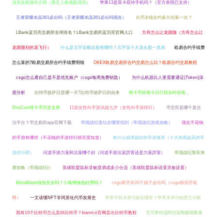
演员实机操作介绍（第五人格戏剧演员）
苹果13是双卡双待手机吗？（官方表明已支持）
王者荣耀水晶361必出吗（王者荣耀水晶361必出吗现在）
火币永续合约多久结算一次？
LBank蓝贝壳交易所全球排名？LBank交易所蓝贝壳官网入口
方舟怎么让龙跟随（方舟怎么让
龙跟随别的龙飞行）
什么是元宇宙概念股有哪些？元宇宙十大龙头股一览表
欧易合约手续费
怎么算的?欧易交易所合约手续费明细
OKEX欧易交易所合约交易怎么玩？欧易合约交易教程
csgo怎么看自己是不是优先账户（csgo每周免费钥匙）
为什么机器比人更需要通证(Token)深
度分析
比特币披萨日是哪一天?比特币披萨日的由来
维卡币价格今日行情实时价格，
OneCoin维卡币历史走势
11款女性向手游决战七夕（女性向手游排行）
币交所是哪个是合
法平台？币交易所app官网下载
帝国战纪圣坛在哪里找到（帝国战纪游戏攻略）
现在不花钱
的手游有哪些（不花钱的手游排行榜百度知道）
有什么画质超好的手游推荐（十大画质超高的手
游排行榜）
问道手游力宠和法宠哪个好（问道手游法宠厉害还是力宠厉害）
帝国战纪叛军来
袭攻略（帝国战纪ii）
英雄联盟鼠标灵敏度调成多少合适（英雄联盟鼠标设置灵敏设置）
MetaMask钱包安全吗？小狐狸钱包好用吗？
csgo新手前20个箱子必出吗（csgo模拟开箱
网）
一文读懂NFT非同质化代币发展史
苹果手机录屏功能在哪里？苹果录屏功能图文详解
我有10个比特币怎么卖掉比特币？biannce官网卖出比特币教程
宝可梦传说阿尔宙斯眼睛数量