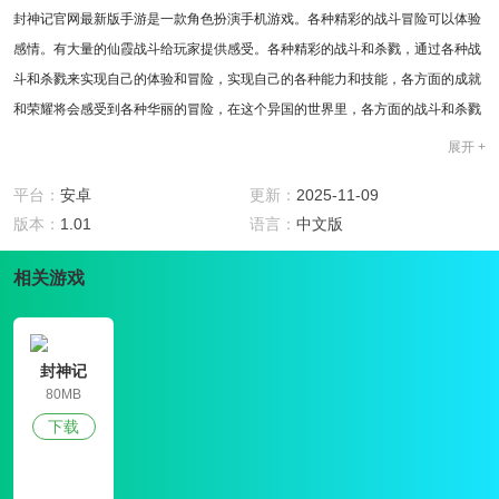
封神记官网最新版手游是一款角色扮演手机游戏。各种精彩的战斗冒险可以体验
感情。有大量的仙霞战斗给玩家提供感受。各种精彩的战斗和杀戮，通过各种战
斗和杀戮来实现自己的体验和冒险，实现自己的各种能力和技能，各方面的成就
和荣耀将会感受到各种华丽的冒险，在这个异国的世界里，各方面的战斗和杀戮
将能够体验到感情，而各种酷的战斗和杀戮将能够体验到感情。
展开 +
游戏特色
1、封神记官网最新版手游可以让你经历大量的仙霞之战，各种比赛让玩家感受
平台：
安卓
更新：
2025-11-09
和应对;
版本：
1.01
语言：
中文版
2、可以选择完美的时装来处理，各方面的终极体验带来视觉感受;
相关游戏
3、你可以选择极致的美妙感受和游戏，并且可以体验剧情冒险的各个方面;
4、可以体验和处理各种精彩的神仙比赛，感受各种神仙的风云;
玩法攻略
1、封神记官网最新版手游有了许多精彩的副本，你可以选择你的感受，通过战
封神记
斗的各个方面创造荣耀;
80MB
2、引爆战斗和杀戮各方面的对抗，仙霞战斗各方面的对抗都能感受到;
下载
3、可以选择和加工大量战斗天体，使用各种技能完成修炼和成长;
游戏亮点
1、选择各种酷神翼操作，各方面的境界都可以选择;