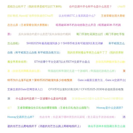
蛋糕怎么吃不了（我的世界蛋糕可以打下来吗）
合约交易中开仓和平仓是什么意思？
chia币
挖矿教程,Hpool矿池带你快速挖Chia币
以太经典ETC上涨原因是什么?
王者荣耀全国大赛标
志怎么弄（王者荣耀全国大赛图标）
暗黑破坏神不朽自动拾取怎么开启（暗黑破坏神:不朽跳
票）
反向永续合约是什么意思?反向永续合约规则
蜀门手游红花洞怎么打（蜀门手游红手指
怎么挂机）
SHIB2025年最高能涨到多少？SHIB币有没有可能涨到1美元详解
和平精英怎么
自救（和平精英怎么自救 和平精英自救方法）
我的世界附魔金苹果怎么做不了了（我的世界附
魔金苹果有啥用）
ETH在哪个平台交易?以太币ETH交易平台盘点
永劫无间牌匾掉落怎么触
发（永劫无间牌匾具体位置）
帝国战纪和帝国纪元是一个游戏吗（帝国战纪游戏怎么样）
莱
特币为什么涨不起来？莱特币2025能涨到多少价格预测
Gate.io最新注册方法，Gate.io交易平台|
芝麻交易所Gate官网登录入口
CFX币可以涨到10美元吗？CFX币2025-2030年价值前景价格预
测
什么是合约交易？一文读懂什么是合约交易
区块链web3.0是什么意思?web3.0有哪些好
处?
王者荣耀微信生日礼包在哪里领取（王者生日礼包怎么领取?）
Hooray是什么交易所?
Hooray交易所怎么样?
热血传奇：你是属于哪种类型的玩家呢（复古霸业手游游戏攻略）
消
逝的光芒怎么爬电线杆子（消逝的光芒怎么跳上两根电线杆上）
诛仙手游神木枝隐藏任务怎么做