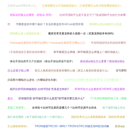
交易所app官网登录入口
王者荣耀怎么不花钱获得赵云（王者荣耀怎么样才能免费获得赵云）
冒险岛阿曼达在哪里（冒险岛 阿亮）
比特币强制平仓是不是全亏了?造成强制平仓的行为有哪
些
币圈看盘软件哪个最好？专业的看盘软件AICoin使用评测
原神禁止游泳成就怎么完成
（原神禁止多人游戏的任务）
魔兽世界灵翼龙卵多久刷新一次（灵翼龙卵副本有掉吗）
Uniswap交易所在中国可以用吗？Uniswap交易所官方网址入口
手游和端游同步的游戏有哪些
（手游跟端游互通的游戏有哪些）
和平精英怎么举报（和平精英怎么举报上一局打你的人）
诛仙手游仙府开几个比较好（诛仙手游仙府该不该开）
路由器ip地址怎么查看？路由器ip地址
怎么设置才能上网
第五人格星座对应星座有哪些人物（第五人格里的星座是什么）
宝可梦阿
尔宙斯大嘴蝠怎么进化（大嘴蝠进化失败）
比特币以太坊哪个更适合投资?矿工为何要挖矿?
揭开比特币的神秘面纱,比特币挖矿究竟是怎样的?
ATM币在什么交易所买?ATM币上线交易所
盘点
区块链扫盲:炒币做空是什么意思?炒币做空要注意什么?
7个实用的视频剪辑工具（视频
剪辑工具推荐）
全球前十比特币交易所是哪几个？比特币交易平台排名
地下城堡3魂之诗位
面行者在哪里（地下城堡3魂之诗一个都不能少）
我的世界怎么让准星跟随鼠标（我的世界准星
怎么随鼠标移动）
TRON链跟TRC20一样吗？TRON与TRC20能互转吗区别详解
旅游app