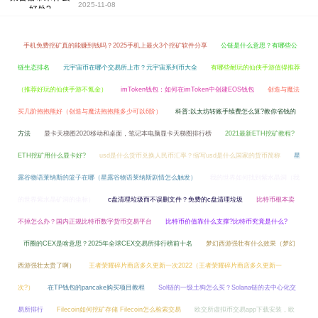
2025-11-08
手机免费挖矿真的能赚到钱吗？2025手机上最火3个挖矿软件分享
公链是什么意思？有哪些公
链生态排名
元宇宙币在哪个交易所上市？元宇宙系列币大全
有哪些耐玩的仙侠手游值得推荐
（推荐好玩的仙侠手游不氪金）
imToken钱包：如何在imToken中创建EOS钱包
创造与魔法
买几阶抱抱熊好（创造与魔法抱抱熊多少可以6阶）
科普:以太坊转账手续费怎么算?教你省钱的
方法
显卡天梯图2020移动和桌面，笔记本电脑显卡天梯图排行榜
2021最新ETH挖矿教程?
ETH挖矿用什么显卡好?
usd是什么货币兑换人民币汇率？缩写usd是什么国家的货币简称
星
露谷物语莱纳斯的篮子在哪（星露谷物语莱纳斯剧情怎么触发）
我的世界如何找到紫水晶洞（我
的世界紫水晶矿洞的坐标）
c盘清理垃圾而不误删文件？免费的c盘清理垃圾
比特币根本卖
不掉怎么办？国内正规比特币数字货币交易平台
比特币价值靠什么支撑?比特币究竟是什么?
币圈的CEX是啥意思？2025年全球CEX交易所排行榜前十名
梦幻西游强壮有什么效果（梦幻
西游强壮太贵了啊）
王者荣耀碎片商店多久更新一次2022（王者荣耀碎片商店多久更新一
次?）
在TP钱包的pancake购买项目教程
Sol链的一级土狗怎么买？Solana链的去中心化交
易所排行
Filecoin如何挖矿存储 Filecoin怎么检索交易
欧交所虚拟币交易app下载安装，欧