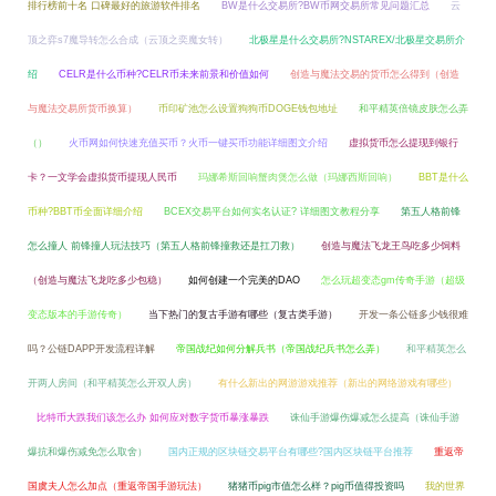
排行榜前十名 口碑最好的旅游软件排名
BW是什么交易所?BW币网交易所常见问题汇总
云
顶之弈s7魔导转怎么合成（云顶之奕魔女转）
北极星是什么交易所?NSTAREX/北极星交易所介
绍
CELR是什么币种?CELR币未来前景和价值如何
创造与魔法交易的货币怎么得到（创造
与魔法交易所货币换算）
币印矿池怎么设置狗狗币DOGE钱包地址
和平精英倍镜皮肤怎么弄
（）
火币网如何快速充值买币？火币一键买币功能详细图文介绍
虚拟货币怎么提现到银行
卡？一文学会虚拟货币提现人民币
玛娜希斯回响蟹肉煲怎么做（玛娜西斯回响）
BBT是什么
币种?BBT币全面详细介绍
BCEX交易平台如何实名认证? 详细图文教程分享
第五人格前锋
怎么撞人 前锋撞人玩法技巧（第五人格前锋撞救还是扛刀救）
创造与魔法飞龙王鸟吃多少饲料
（创造与魔法飞龙吃多少包稳）
如何创建一个完美的DAO
怎么玩超变态gm传奇手游（超级
变态版本的手游传奇）
当下热门的复古手游有哪些（复古类手游）
开发一条公链多少钱很难
吗？公链DAPP开发流程详解
帝国战纪如何分解兵书（帝国战纪兵书怎么弄）
和平精英怎么
开两人房间（和平精英怎么开双人房）
有什么新出的网游游戏推荐（新出的网络游戏有哪些）
比特币大跌我们该怎么办 如何应对数字货币暴涨暴跌
诛仙手游爆伤爆减怎么提高（诛仙手游
爆抗和爆伤减免怎么取舍）
国内正规的区块链交易平台有哪些?国内区块链平台推荐
重返帝
国虞夫人怎么加点（重返帝国手游玩法）
猪猪币pig市值怎么样？pig币值得投资吗
我的世界