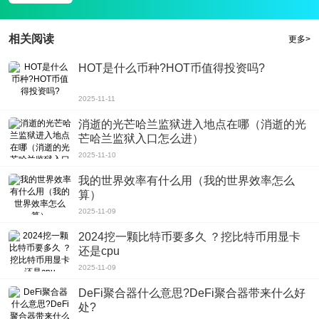
2、许多完美的外貌特征可以体验感情，对提高各种战斗力起到很好的作用;
3、封神记官网最新版手游有各种精彩的战斗杀戮，以及许多精湛的战斗经验可
相关阅读
更多>
以展示;
HOT是什么币种?HOT币值得投资吗?
2025-11-11
消逝的光芒哈兰监狱进入地点在哪（消逝的光
芒哈兰监狱入口怎么进）
2025-11-10
我的世界效率有什么用（我的世界效率怎么
算）
2025-11-09
2024挖一颗比特币要多久 ？挖比特币用显卡
还是cpu
2025-11-09
DeFi聚合器什么意思?DeFi聚合器带来什么好
处?