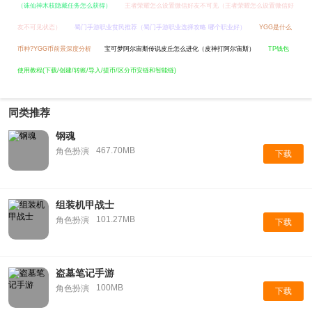
（诛仙神木枝隐藏任务怎么获得）
王者荣耀怎么设置微信好友不可见（王者荣耀怎么设置微信好
友不可见状态）
蜀门手游职业贫民推荐（蜀门手游职业选择攻略 哪个职业好）
YGG是什么
币种?YGG币前景深度分析
宝可梦阿尔宙斯传说皮丘怎么进化（皮神打阿尔宙斯）
TP钱包
使用教程(下载/创建/转账/导入/提币/区分币安链和智能链)
同类推荐
钢魂
467.70MB
角色扮演
下载
组装机甲战士
101.27MB
角色扮演
下载
盗墓笔记手游
100MB
角色扮演
下载