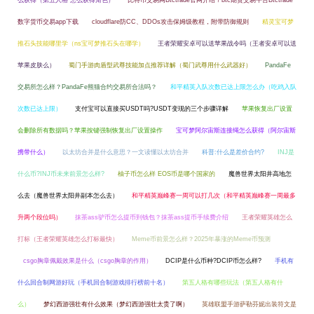
么获得（第五人格 怎么获得角色）
比特币交易网Btctrade官网介绍？btc期货交易平台Btctrade
数字货币交易app下载
cloudflare防CC、DDOs攻击保姆级教程，附带防御规则
精灵宝可梦
推石头技能哪里学（ns宝可梦推石头在哪学）
王者荣耀安卓可以送苹果战令吗（王者安卓可以送
苹果皮肤么）
蜀门手游肉盾型武尊技能加点推荐详解（蜀门武尊用什么武器好）
PandaFe
交易所怎么样？PandaFe熊猫合约交易所合法吗？
和平精英入队次数已达上限怎么办（吃鸡入队
次数已达上限）
支付宝可以直接买USDT吗?USDT变现的三个步骤详解
苹果恢复出厂设置
会删除所有数据吗？苹果按键强制恢复出厂设置操作
宝可梦阿尔宙斯连接绳怎么获得（阿尔宙斯
携带什么）
以太坊合并是什么意思？一文读懂以太坊合并
科普:什么是差价合约?
INJ是
什么币?INJ币未来前景怎么样?
柚子币怎么样 EOS币是哪个国家的
魔兽世界太阳井高地怎
么去（魔兽世界太阳井副本怎么去）
和平精英巅峰赛一周可以打几次（和平精英巅峰赛一周最多
升两个段位吗）
抹茶ass驴币怎么提币到钱包？抹茶ass提币手续费介绍
王者荣耀英雄怎么
打标（王者荣耀英雄怎么打标最快）
Meme币前景怎么样？2025年暴涨的Meme币预测
csgo胸章佩戴效果是什么（csgo胸章的作用）
DCIP是什么币种?DCIP币怎么样?
手机有
什么回合制网游好玩（手机回合制游戏排行榜前十名）
第五人格有哪些玩法（第五人格有什
么）
梦幻西游强壮有什么效果（梦幻西游强壮太贵了啊）
英雄联盟手游萨勒芬妮出装符文是