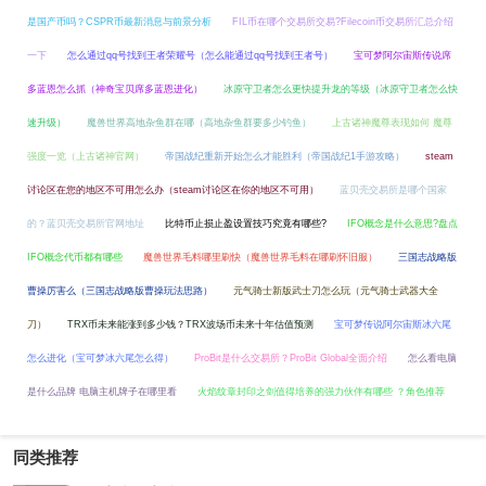
是国产币吗？CSPR币最新消息与前景分析
FIL币在哪个交易所交易?Filecoin币交易所汇总介绍
一下
怎么通过qq号找到王者荣耀号（怎么能通过qq号找到王者号）
宝可梦阿尔宙斯传说席
多蓝恩怎么抓（神奇宝贝席多蓝恩进化）
冰原守卫者怎么更快提升龙的等级（冰原守卫者怎么快
速升级）
魔兽世界高地杂鱼群在哪（高地杂鱼群要多少钓鱼）
上古诸神魔尊表现如何 魔尊
强度一览（上古诸神官网）
帝国战纪重新开始怎么才能胜利（帝国战纪1手游攻略）
steam
讨论区在您的地区不可用怎么办（steam讨论区在你的地区不可用）
蓝贝壳交易所是哪个国家
的？蓝贝壳交易所官网地址
比特币止损止盈设置技巧究竟有哪些?
IFO概念是什么意思?盘点
IFO概念代币都有哪些
魔兽世界毛料哪里刷快（魔兽世界毛料在哪刷怀旧服）
三国志战略版
曹操厉害么（三国志战略版曹操玩法思路）
元气骑士新版武士刀怎么玩（元气骑士武器大全
刀）
TRX币未来能涨到多少钱？TRX波场币未来十年估值预测
宝可梦传说阿尔宙斯冰六尾
怎么进化（宝可梦冰六尾怎么得）
ProBit是什么交易所？ProBit Global全面介绍
怎么看电脑
是什么品牌 电脑主机牌子在哪里看
火焰纹章封印之剑值得培养的强力伙伴有哪些 ？角色推荐
同类推荐