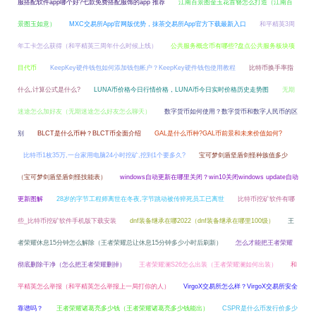
服搭配软件app哪个好?七款免费搭配服饰的app 推荐
江南百景图金玉花首簪怎么打造（江南百
景图玉如意）
MXC交易所App官网版优势，抹茶交易所App官方下载最新入口
和平精英3周
年工卡怎么获得（和平精英三周年什么时候上线）
公共服务概念币有哪些?盘点公共服务板块项
目代币
KeepKey硬件钱包如何添加钱包帐户？KeepKey硬件钱包使用教程
比特币换手率指
什么,计算公式是什么?
LUNA币价格今日行情价格，LUNA币今日实时价格历史走势图
无期
迷途怎么加好友（无期迷途怎么好友怎么聊天）
数字货币如何使用？数字货币和数字人民币的区
别
BLCT是什么币种？BLCT币全面介绍
GAL是什么币种?GAL币前景和未来价值如何?
比特币1枚35万,一台家用电脑24小时挖矿,挖到1个要多久?
宝可梦剑盾坚盾剑怪种族值多少
（宝可梦剑盾坚盾剑怪技能表）
windows自动更新在哪里关闭？win10关闭windows update自动
更新图解
28岁的字节工程师离世在冬夜,字节跳动被传猝死员工已离世
比特币挖矿软件有哪
些_比特币挖矿软件手机版下载安装
dnf装备继承在哪2022（dnf装备继承在哪里100级）
王
者荣耀休息15分钟怎么解除（王者荣耀总让休息15分钟多少小时后刷新）
怎么才能把王者荣耀
彻底删除干净（怎么把王者荣耀删掉）
王者荣耀澜S26怎么出装（王者荣耀澜如何出装）
和
平精英怎么举报（和平精英怎么举报上一局打你的人）
VirgoX交易所怎么样？VirgoX交易所安全
靠谱吗？
王者荣耀诸葛亮多少钱（王者荣耀诸葛亮多少钱能出）
CSPR是什么币发行价多少