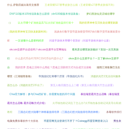
什么 萨勒芬妮出装符文推荐
王者荣耀S27赛季皮肤怎么领（王者荣耀s27赛季皮肤领不到）
DNF110版本105传说装备怎么获得（dnf100级版本传说装备）
梦幻西游仙灵店铺在哪学
（）
以太币哪个矿池收益高?以太坊矿池收益排行前十
我的世界神奇宝贝快龙在哪里刷新
（我的世界神奇宝贝快龙刷新时间）
浅谈央行数字货币是加密货币吗?央行数字货币发展前景分
析
一文读懂什么是密码经济
问道手游体木带哪个变异好（问道手游体木做什么套）
okcoin交易平台还在吗？okcoin交易平台官网地址
看风景去哪里旅游最好？策划一次完美旅
行
什么是代币合约?ERC20代币合约是什么?
okex是什么交易平台？一文了解okex交易平
台
我的世界 恶魂之泪有什么用处？恶魂之泪获得方式与合成方法攻略
烟雨江湖食脑巴戈在
哪里（江湖烟雨食物）
帝国战纪红将哪个厉害（帝国战纪兵书）
消逝的光芒2无法访问服务
器怎么办（消逝的光芒2不出了）
第五人格庄园怎么上二楼（第五人格庄园大厅怎么设置）
Chia官方解答：参与Chia挖矿前，你需要知道的20个问题
泰拉瑞亚霜月怎么召唤（泰拉瑞亚
霜月怎么召唤 霜月召唤方式介绍）
火币钱包助记词忘了怎么办?火币钱包备份助记词及导出私钥
教程
三国志幻想大陆哪个神将最值得培养（三国志幻想大陆值得培养的神将）
杀毒软件排行
电脑免费杀毒软件十大排名
币蛋官网无法登录打不开了？Coinegg币蛋官网登录入口
男生衣