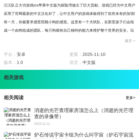
汪汪队立大功游戏ios苹果中文版为探险湾做出了巨大贡献。游戏已经为中文用户
采用了官网最新的中文汉化补丁，让中文用户的游戏体验得到了前所未有的加强!
有一天，你被要求感受照顾小狗的感觉。这里有一个犬吠队，在那里孩子们会组
成一个由狗组成的团队，每只狗都有自己独特的能力来维护整个世界的安全。玩
家只需要控制这些小狗一起在街上巡逻，或者和它们一起保卫城市。
展开 +
版本说明
游戏已经为中文用户采用了官网最新的中文汉化补丁，让中文用户的游戏体验得
平台：
安卓
更新：
2025-11-10
到了前所未有的加强!
版本：
1.0
语言：
中文版
游戏特色
1、当一切发生时，都需要王王来处理。汪汪队立大功游戏ios苹果中文版是为了
相关游戏
测试你在一天中会遇到什么样的意外情况。
2、你能否安全地处理好这些情况，是对你是否是一名合格的王王选手的考验。
相关阅读
更多>
3、然后照顾狗，给它们洗澡，安排睡觉，带它们去训练和参加各种救援任务。
游戏玩法
消逝的光芒查理家房顶怎么上（消逝的光芒理
1、万一发生火灾，你应该驾驶消防车去救援;如果发生抢劫，你应该驾驶警车去
查的录像带）
营救;不同的车辆将安排他们的职责。
2025-11-11
2、他们也可以装扮自己的形象。在你和他们一起度过的那一天，你会感到非常
炉石传说宇宙卡组为什么叫宇宙（炉石宇宙流
充实，更有意义