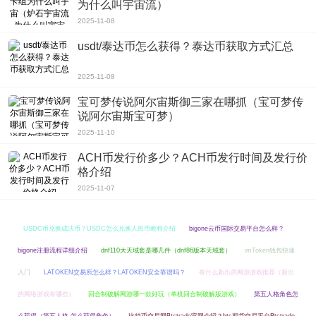
为什么叫宇宙流）
3、毕竟，你在汪汪队立大功游戏ios苹果中文版所做的一切都是向上的，你可以
2025-11-08
学会和狗一起通过。非常可爱活泼。
usdt/泰达币怎么获得？泰达币获取方式汇总
游戏评测
汪汪队立大功游戏ios苹果中文版可以让孩子知道什么是善与恶，区分善与恶。我
2025-11-08
希望你能好好享受这一天。
宝可梦传说阿尔宙斯御三家在哪抓（宝可梦传
说阿尔宙斯宝可梦）
2025-11-10
ACH币发行价多少？ACH币发行时间及发行价
格介绍
2025-11-07
USDC币兑换成法币？USDC怎么兑换人民币教程介绍
bigone云币国际交易平台怎么样？
bigone注册流程详细介绍
dnf110大天域套是哪几件（dnf86版本天域套）
imToken钱包快速
入门
LATOKEN交易所怎么样？LATOKEN安全靠谱吗？
有什么新出的网游游戏推荐（新出
的网络游戏有哪些）
回合制破解网游哪一款好玩（单机回合制破解版游戏）
第五人格角色怎