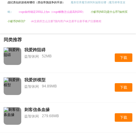
战纪类似的游戏有哪些（类似帝国战争的手游）
魔兽世界魔导师阿利迪斯在哪（魔导师蒂亚攻
略）
csgo如何稳定200以上fps（csgo帧数怎么提高到200）
小蚁币(NEO)是什么币?如何买
小蚁币(NEO)?
ok交易所怎么注册?国内用户ok交易平台新手账户注册教程
同类推荐
我爱跨阻碍
52MB
益智休闲
下载
我爱拼模型
94.89MB
益智休闲
下载
刺客信条血缘
279.68MB
益智休闲
下载