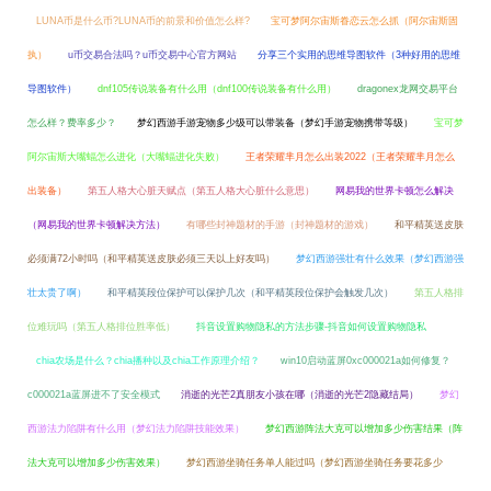
LUNA币是什么币?LUNA币的前景和价值怎么样?
宝可梦阿尔宙斯眷恋云怎么抓（阿尔宙斯固
执）
u币交易合法吗？u币交易中心官方网站
分享三个实用的思维导图软件（3种好用的思维
导图软件）
dnf105传说装备有什么用（dnf100传说装备有什么用）
dragonex龙网交易平台
怎么样？费率多少？
梦幻西游手游宠物多少级可以带装备（梦幻手游宠物携带等级）
宝可梦
阿尔宙斯大嘴蝠怎么进化（大嘴蝠进化失败）
王者荣耀芈月怎么出装2022（王者荣耀芈月怎么
出装备）
第五人格大心脏天赋点（第五人格大心脏什么意思）
网易我的世界卡顿怎么解决
（网易我的世界卡顿解决方法）
有哪些封神题材的手游（封神题材的游戏）
和平精英送皮肤
必须满72小时吗（和平精英送皮肤必须三天以上好友吗）
梦幻西游强壮有什么效果（梦幻西游强
壮太贵了啊）
和平精英段位保护可以保护几次（和平精英段位保护会触发几次）
第五人格排
位难玩吗（第五人格排位胜率低）
抖音设置购物隐私的方法步骤-抖音如何设置购物隐私
chia农场是什么？chia播种以及chia工作原理介绍？
win10启动蓝屏0xc000021a如何修复？
c000021a蓝屏进不了安全模式
消逝的光芒2真朋友小孩在哪（消逝的光芒2隐藏结局）
梦幻
西游法力陷阱有什么用（梦幻法力陷阱技能效果）
梦幻西游阵法大克可以增加多少伤害结果（阵
法大克可以增加多少伤害效果）
梦幻西游坐骑任务单人能过吗（梦幻西游坐骑任务要花多少