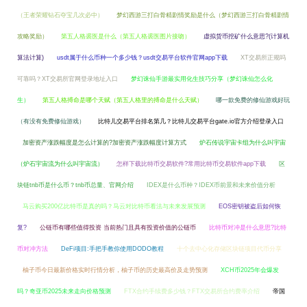
（王者荣耀钻石夺宝几次必中）
梦幻西游三打白骨精剧情奖励是什么（梦幻西游三打白骨精剧情
攻略奖励）
第五人格裘医是什么（第五人格裘医图片接吻）
虚拟货币挖矿什么意思?(计算机
算法计算)
usdt属于什么币种一个多少钱？usdt交易平台软件官网app下载
XT交易所正规吗
可靠吗？XT交易所官网登录地址入口
梦幻诛仙手游最实用化生技巧分享（梦幻诛仙怎么化
生）
第五人格搏命是哪个天赋（第五人格里的搏命是什么天赋）
哪一款免费的修仙游戏好玩
（有没有免费修仙游戏）
比特儿交易平台排名第几？比特儿交易平台gate.io官方介绍登录入口
加密资产涨跌幅度是怎么计算的?加密资产涨跌幅度计算方式
炉石传说宇宙卡组为什么叫宇宙
（炉石宇宙流为什么叫宇宙流）
怎样下载比特币交易软件?常用比特币交易软件app下载
区
块链tnb币是什么币？tnb币总量、官网介绍
IDEX是什么币种？IDEX币前景和未来价值分析
马云购买200亿比特币是真的吗？马云对比特币看法与未来发展预测
EOS密钥被盗后如何恢
复?
公链币有哪些值得投资 当前热门且具有投资价值的公链币
比特币对冲是什么意思?比特
币对冲方法
DeFi项目:手把手教你使用DODO教程
十个去中心化存储区块链项目代币分享
柚子币今日最新价格实时行情分析，柚子币的历史最高价及走势预测
XCH币2025年会爆发
吗？奇亚币2025未来走向价格预测
FTX合约手续费多少钱？FTX交易所合约费率介绍
帝国