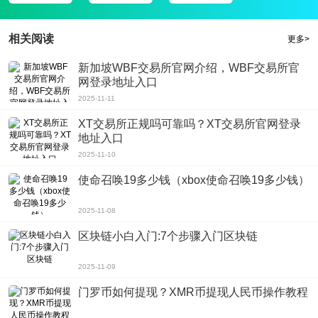
游戏评测
在捣蛋鹅破解版游戏中，玩家扮演一只非常可恶的大白鹅，会破坏人类的好心
相关阅读
更多>
情，戏弄人类，惊吓人类，穿过村民的后院，走进街上的商店，在村庄广场和其
新加坡WBF交易所官网介绍，WBF交易所官
他地方漫步、偷食物、帽子、唱歌等，最后变成没有邪恶的大白鹅。
网登录地址入口
2025-11-11
XT交易所正规吗可靠吗？XT交易所官网登录
地址入口
2025-11-10
使命召唤19多少钱（xbox使命召唤19多少钱）
2025-11-08
区块链小白入门:7个步骤入门区块链
2025-11-09
门罗币如何提现？XMR币提现人民币操作教程