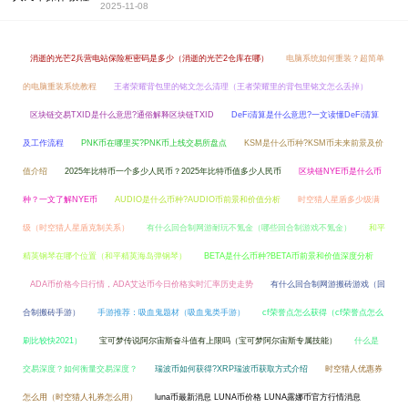
2025-11-08
消逝的光芒2兵营电站保险柜密码是多少（消逝的光芒2仓库在哪）
电脑系统如何重装？超简单
的电脑重装系统教程
王者荣耀背包里的铭文怎么清理（王者荣耀里的背包里铭文怎么丢掉）
区块链交易TXID是什么意思?通俗解释区块链TXID
DeFi清算是什么意思?一文读懂DeFi清算
及工作流程
PNK币在哪里买?PNK币上线交易所盘点
KSM是什么币种?KSM币未来前景及价
值介绍
2025年比特币一个多少人民币？2025年比特币值多少人民币
区块链NYE币是什么币
种？一文了解NYE币
AUDIO是什么币种?AUDIO币前景和价值分析
时空猎人星盾多少级满
级（时空猎人星盾克制关系）
有什么回合制网游耐玩不氪金（哪些回合制游戏不氪金）
和平
精英钢琴在哪个位置（和平精英海岛弹钢琴）
BETA是什么币种?BETA币前景和价值深度分析
ADA币价格今日行情，ADA艾达币今日价格实时汇率历史走势
有什么回合制网游搬砖游戏（回
合制搬砖手游）
手游推荐：吸血鬼题材（吸血鬼类手游）
cf荣誉点怎么获得（cf荣誉点怎么
刷比较快2021）
宝可梦传说阿尔宙斯奋斗值有上限吗（宝可梦阿尔宙斯专属技能）
什么是
交易深度？如何衡量交易深度？
瑞波币如何获得?XRP瑞波币获取方式介绍
时空猎人优惠券
怎么用（时空猎人礼券怎么用）
luna币最新消息 LUNA币价格 LUNA露娜币官方行情消息