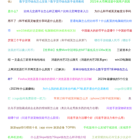
钱）
数字货币钱包怎么安装？数字货币钱包新手使用教程
2021年火币网清退中国用户原因
是什么?
比特儿交易平台怎么样正规吗？比特儿官网登录入口
为什么和平精英灵敏度分享码
用不了（和平精英灵敏度分享码是什么意思）
普通电脑怎么挖比特币？什么配置的电脑能挖比特
币
win10休眠好还是睡眠 电脑睡眠和休眠有啥区别
中国最大的炒币平台是哪个？中国炒币最
厉害三个平台评测
和平精英怎么录屏（和平精英怎么录屏?）
哪些手游能赚人民币（哪款手
游真的可以赚人民币）
【世界杯】免费Mint夺冠球队的NFT最低瓜分106w奖池
三箭资本介
绍 一文盘点三箭资本钱包地址
消逝的光芒2怎么聊天（消逝的光芒2联系gre）
win10电脑能
上网浏览器打不开网页是什么原因？（已解决）
库神冷钱包支持什么数字货币?库神钱包怎么
样?
Firefox浏览器显示储存的密码？浏览器显示密码的方法详解
2023年最赚钱的5个行业
（2023年什么最赚钱）
为什么我的欧易没有合约账户?欧易开通合约交易教程
csgo排位哪里
打（csgo如何免费获得一把刀）
苹果13和平精英90帧怎么开（iphone13和平精英90帧）
奥
比岛手游隐藏成就会走路的维纳斯怎么做（奥比岛走秀换东西的地方在哪）
问道手游宠物研发技
能哪个好（问道手游宠物技能书怎么获得）
问道手游力法哪个好（问道手游法力有什么用）
旅游app排行榜前十名（app store 旅游必备 TOP99）
手机版有什么攻城守城游戏（攻城类手
机单机游戏）
什么是Slope钱包?Slope钱包怎么样详细介绍
王者荣耀的钻石夺宝多少次必中