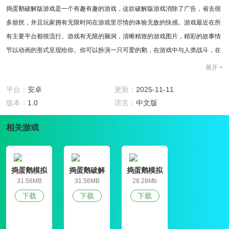
捣蛋鹅破解版游戏是一个有趣有趣的游戏，这款破解版游戏消除了广告，省去很
多烦扰，并且玩家拥有无限时间在游戏里尽情的体验无敌的快感。游戏最近在所
有主要平台都很流行。游戏有无限的脑洞，清晰精致的游戏图片，精彩的故事情
节以动画的形式呈现给你。你可以扮演一只可爱的鹅，在游戏中与人类战斗，在
这个城镇中冒险和恶作剧，拥有高度的自由。你可以随意在镇上胡闹。
展开 +
游戏特色
1、捣蛋鹅破解版有精彩的故事和丰富的场景供你自由冒险;
平台：
安卓
更新：
2025-11-11
2、灵活控制镇上的大白鹅消灭，各种恶作剧都可以哦;
版本：
1.0
语言：
中文版
3、和镇上的居民战斗，想尽一切办法让人们筋疲力尽。
游戏介绍
相关游戏
1、捣蛋鹅破解版是一个有趣的小游戏的治疗系统，让你享受无限的乐趣，并控
制大白鹅玩;
2、你可以在镇上闲逛，偷钥匙，偷食物，大声唱歌和其他恶作剧;
捣蛋鹅模拟
捣蛋鹅破解
捣蛋鹅模拟
3、想出各种各样的方式来玩人类，镇上的任何地方都是你的天堂。
器
版
器中文版
31.56MB
31.56MB
28.28Mb
破解内容说明
下载
下载
下载
1、去除广告省去你都烦恼
2、无限时间尽情玩耍
3、无敌版本让你所向披靡