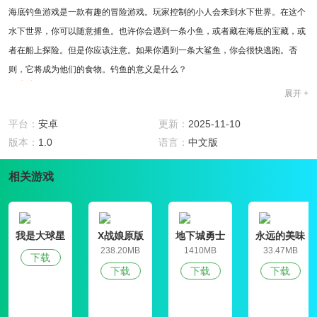
海底钓鱼游戏是一款有趣的冒险游戏。玩家控制的小人会来到水下世界。在这个
水下世界，你可以随意捕鱼。也许你会遇到一条小鱼，或者藏在海底的宝藏，或
者在船上探险。但是你应该注意。如果你遇到一条大鲨鱼，你会很快逃跑。否
则，它将成为他们的食物。钓鱼的意义是什么？
游戏特色
展开 +
1，海底藏着许多宝藏。在这次冒险旅行中，你可以一路收集埋藏在海底的宝
藏。这些将对你身后的冒险活动大有帮助。
平台：
安卓
更新：
2025-11-10
2，在海底冒险的过程中，你也会遇到美丽的美人鱼，看看美人鱼是否有什么特
版本：
1.0
语言：
中文版
别的感觉。事实上，你可以和美人鱼玩，让美人鱼爱上你，和你一起冒险。
相关游戏
3，模拟海洋的生活环境，你可以在游戏世界中看到一个更加美丽的水下世界。
在这里欣赏美丽的风景也是一种乐趣，更不用说人类对海底知之甚少。
玩家评测
这是一次进入海底的冒险。事实上，它也可以被视为一次旅行。沿途美丽的风景
我是大球星
X战娘原版
地下城勇士
永远的美味
和有趣的东西是你的收获。
官网版
星球4破解版
238.20MB
1410MB
33.47MB
下载
下载
下载
下载