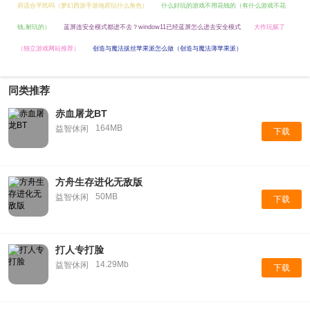
府适合平民吗（梦幻西游手游地府玩什么角色）
什么好玩的游戏不用花钱的（有什么游戏不花
钱,耐玩的）
蓝屏连安全模式都进不去？window11已经蓝屏怎么进去安全模式
大作玩腻了
（独立游戏网站推荐）
创造与魔法拔丝苹果派怎么做（创造与魔法薄苹果派）
同类推荐
赤血屠龙BT
164MB
益智休闲
下载
方舟生存进化无敌版
50MB
益智休闲
下载
打人专打脸
14.29Mb
益智休闲
下载