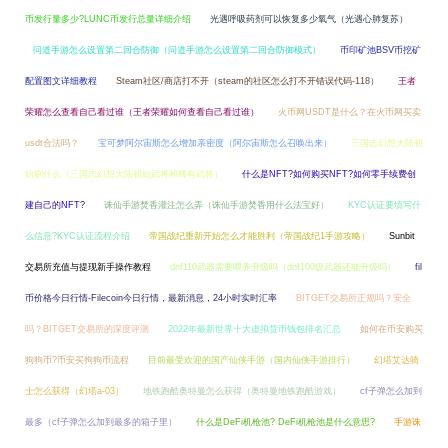
币发行量多少?LUNC币发行总量详细介绍
光遇呼吸药剂可以恢复多少氧气（光遇心肺复苏）
问道手游怎么设置第二回合防御（问道手游怎么设置第二回合防御模式）
币印矿池BSV币挖矿
配置图文详细教程
Steam社区/商店打不开（steam的社区怎么打不开错误代码-118）
王者
荣耀怎么查看自己看过谁（王者荣耀如何查看自己看过谁）
火币网USDT是什么？在火币网买卖
usdt合法吗？
宝可梦阿尔宙斯怎么增加亲密度（阿尔宙斯怎么召唤出来）
三国志幻想大陆初
始刷什么（三国志幻想大陆初始武将和稀有武将）
什么是NFT?如何购买NFT?如何零手续费创
建自己的NFT?
诛仙手游焚香灌注怎么弄（诛仙手游焚香用什么法宝好）
KYC认证要填写什
么信息?KYC认证流程介绍
帝国战纪重新开始怎么才能胜利（帝国战纪1手游攻略）
Sunbit
交易所充值与提现新手操作教程
dnf110武器需要喂养升级吗（dnf100级武器还能升级吗）
fil
币价格今日行情-Filecoin今日行情，最新消息，24小时实时汇率
BITGET交易所正规吗？安全
吗？BITGET交易所的深度评测
2022年最新世界十大虚拟货币钱包排名汇总
如何在币安购买
狗狗币?币安买狗狗币流程
目前最受欢迎的国产仙侠手游（国内仙侠手游排行）
幻塔艾达骑
士怎么获得（幻塔a-03）
地铁跑酷奥特曼怎么获得（奥特曼地铁跑酷游戏）
cf子弹怎么加到
最多（cf子弹怎么加到最多的箱子里）
什么是DeFi机枪池? DeFi机枪池是什么意思?
手游诛