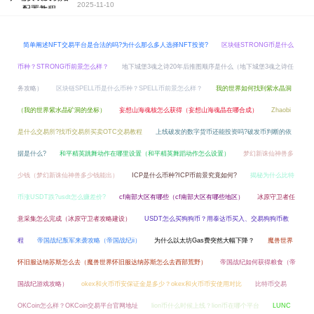
2025-11-10
简单阐述NFT交易平台是合法的吗?为什么那么多人选择NFT投资?
区块链STRONG币是什么
币种？STRONG币前景怎么样？
地下城堡3魂之诗20年后推图顺序是什么（地下城堡3魂之诗任
务攻略）
区块链SPELL币是什么币种？SPELL币前景怎么样？
我的世界如何找到紫水晶洞
（我的世界紫水晶矿洞的坐标）
妄想山海魂核怎么获得（妄想山海魂晶在哪合成）
Zhaobi
是什么交易所?找币交易所买卖OTC交易教程
上线破发的数字货币还能投资吗?破发币判断的依
据是什么?
和平精英跳舞动作在哪里设置（和平精英舞蹈动作怎么设置）
梦幻新诛仙神兽多
少钱（梦幻新诛仙神兽多少钱能出）
ICP是什么币种?ICP币前景究竟如何?
揭秘为什么比特
币涨USDT跌?usdt怎么赚差价?
cf南部大区有哪些（cf南部大区有哪些地区）
冰原守卫者任
意采集怎么完成（冰原守卫者攻略建设）
USDT怎么买狗狗币？用泰达币买入、交易狗狗币教
程
帝国战纪叛军来袭攻略（帝国战纪ii）
为什么以太坊Gas费突然大幅下降？
魔兽世界
怀旧服达纳苏斯怎么去（魔兽世界怀旧服达纳苏斯怎么去西部荒野）
帝国战纪如何获得粮食（帝
国战纪游戏攻略）
okex和火币币安保证金是多少？okex和火币币安使用对比
比特币交易
OKCoin怎么样？OKCoin交易平台官网地址
lion币什么时候上线？lion币在哪个平台
LUNC