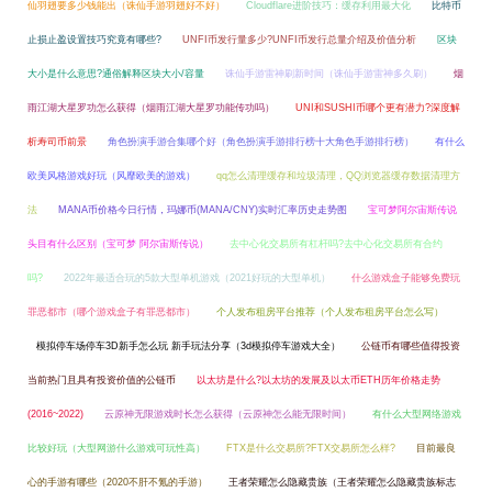
仙羽翅要多少钱能出（诛仙手游羽翅好不好）
Cloudflare进阶技巧：缓存利用最大化
比特币
止损止盈设置技巧究竟有哪些?
UNFI币发行量多少?UNFI币发行总量介绍及价值分析
区块
大小是什么意思?通俗解释区块大小/容量
诛仙手游雷神刷新时间（诛仙手游雷神多久刷）
烟
雨江湖大星罗功怎么获得（烟雨江湖大星罗功能传功吗）
UNI和SUSHI币哪个更有潜力?深度解
析寿司币前景
角色扮演手游合集哪个好（角色扮演手游排行榜十大角色手游排行榜）
有什么
欧美风格游戏好玩（风靡欧美的游戏）
qq怎么清理缓存和垃圾清理，QQ浏览器缓存数据清理方
法
MANA币价格今日行情，玛娜币(MANA/CNY)实时汇率历史走势图
宝可梦阿尔宙斯传说
头目有什么区别（宝可梦 阿尔宙斯传说）
去中心化交易所有杠杆吗?去中心化交易所有合约
吗?
2022年最适合玩的5款大型单机游戏（2021好玩的大型单机）
什么游戏盒子能够免费玩
罪恶都市（哪个游戏盒子有罪恶都市）
个人发布租房平台推荐（个人发布租房平台怎么写）
模拟停车场停车3D新手怎么玩 新手玩法分享（3d模拟停车游戏大全）
公链币有哪些值得投资
当前热门且具有投资价值的公链币
以太坊是什么?以太坊的发展及以太币ETH历年价格走势
(2016~2022)
云原神无限游戏时长怎么获得（云原神怎么能无限时间）
有什么大型网络游戏
比较好玩（大型网游什么游戏可玩性高）
FTX是什么交易所?FTX交易所怎么样?
目前最良
心的手游有哪些（2020不肝不氪的手游）
王者荣耀怎么隐藏贵族（王者荣耀怎么隐藏贵族标志